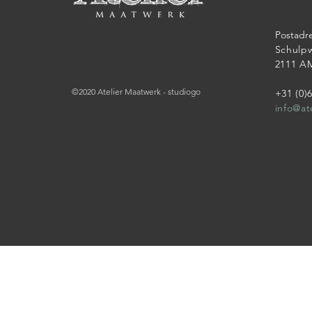
Postadre
Schulp
2111 A
©2020 Atelier Maatwerk - studiogo
+31 (0)
info@at