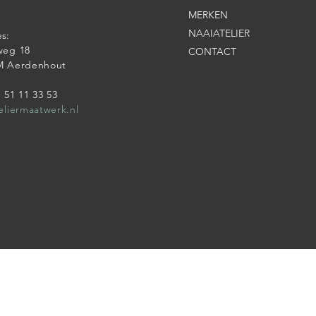
MERKEN
NAAIATELIER
s:
weg 18
CONTACT
M Aerdenhout
6 51 11 33 53
eliermaatwerk.nl