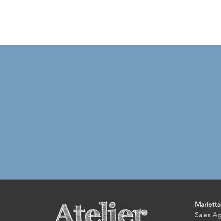
Marietta 
Sales A