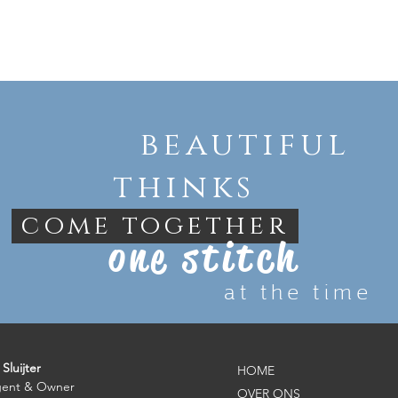
beautiful
thinks
come together
one stitch
at the time
Sluijter
HOME
gent & Owner
OVER ONS